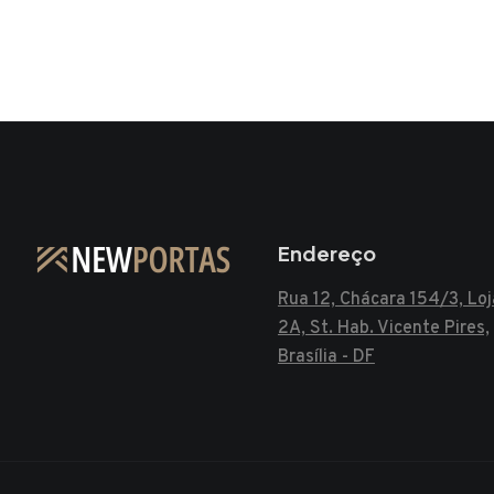
Endereço
Rua 12, Chácara 154/3, Loj
2A, St. Hab. Vicente Pires,
Brasília - DF