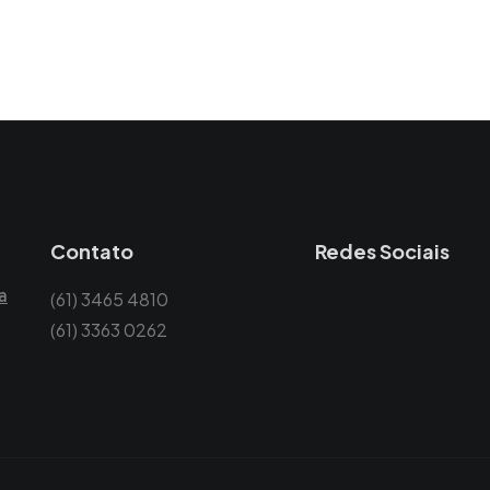
Contato
Redes Sociais
a
(61) 3465 4810
(61) 3363 0262